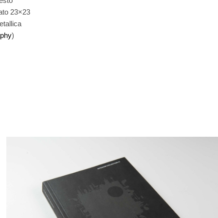
uesto
rato 23×23
tallica
aphy
)