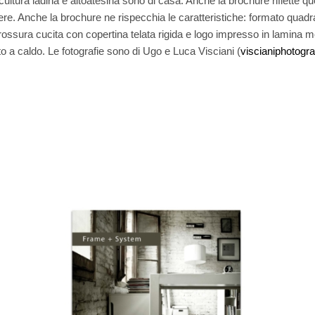
 cultura ladina e altoatesina sono di casa. Anche la brochure riflette q
ere. Anche la brochure ne rispecchia le caratteristiche: formato quad
ossura cucita con copertina telata rigida e logo impresso in lamina me
o a caldo. Le fotografie sono di Ugo e Luca Visciani (
viscianiphotogr