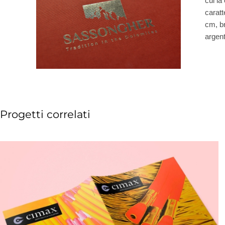
cui la
caratt
cm, br
argent
Progetti correlati