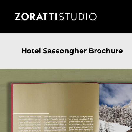
Salta
al
contenuto
Hotel Sassongher Brochure