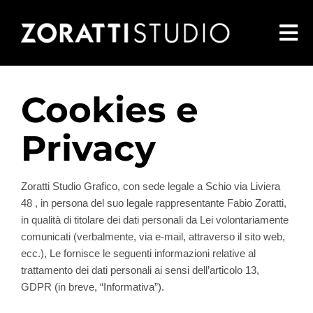
Salta
al
Tog
contenuto
Nav
Render
Cookies e
Privacy
Virtualtour 3D
Zoratti Studio Grafico
, con sede legale a
Schio via Liviera
Contattaci
48
, in persona del suo legale rappresentante
Fabio Zoratti
,
in qualità di titolare dei dati personali da Lei volontariamente
comunicati (verbalmente, via e-mail, attraverso il sito web,
ecc.), Le fornisce le seguenti informazioni relative al
RNZ pharma
trattamento dei dati personali ai sensi dell’articolo 13,
GDPR (in breve, “Informativa”).