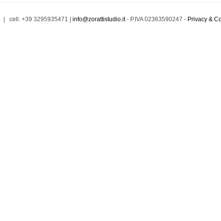
d | cell. +39 3295935471 |
info@zorattistudio.it
- P.IVA 02363590247 -
Privacy & C