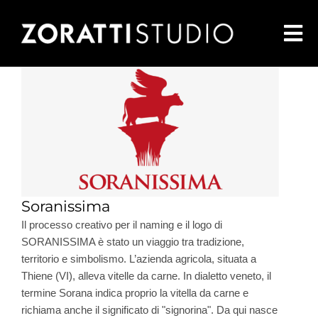
Salta
al
Tog
contenuto
Nav
Render
Virtualtour 3D
Contattaci
Soranissima
Il processo creativo per il naming e il logo di
SORANISSIMA è stato un viaggio tra tradizione,
RNZ pharma
territorio e simbolismo. L’azienda agricola, situata a
Thiene (VI), alleva vitelle da carne. In dialetto veneto, il
termine Sorana indica proprio la vitella da carne e
richiama anche il significato di "signorina". Da qui nasce