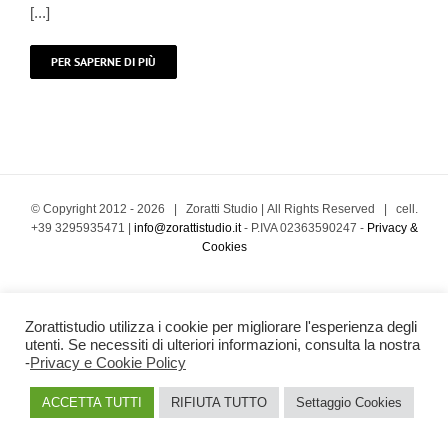
[...]
PER SAPERNE DI PIÙ
© Copyright 2012 -
2026 | Zoratti Studio | All Rights Reserved | cell.
+39 3295935471 |
info@zorattistudio.it
- P.IVA 02363590247 -
Privacy &
Cookies
Zorattistudio utilizza i cookie per migliorare l'esperienza degli
utenti. Se necessiti di ulteriori informazioni, consulta la nostra
-
Privacy e Cookie Policy
ACCETTA TUTTI
RIFIUTA TUTTO
Settaggio Cookies